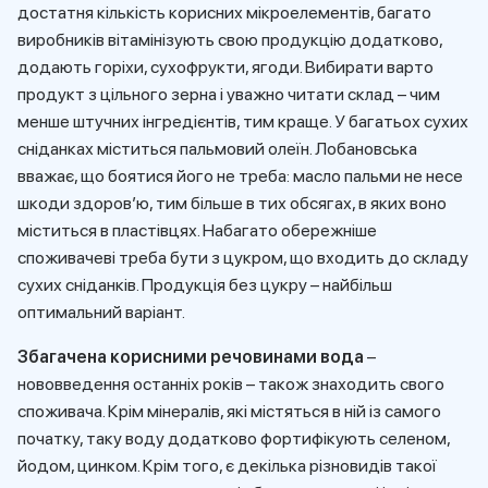
достатня кількість корисних мікроелементів, багато
виробників вітамінізують свою продукцію додатково,
додають горіхи, сухофрукти, ягоди. Вибирати варто
продукт з цільного зерна і уважно читати склад – чим
менше штучних інгредієнтів, тим краще. У багатьох сухих
сніданках міститься пальмовий олеїн. Лобановська
вважає, що боятися його не треба: масло пальми не несе
шкоди здоров’ю, тим більше в тих обсягах, в яких воно
міститься в пластівцях. Набагато обережніше
споживачеві треба бути з цукром, що входить до складу
сухих сніданків. Продукція без цукру – найбільш
оптимальний варіант.
Збагачена корисними речовинами вода
–
нововведення останніх років – також знаходить свого
споживача. Крім мінералів, які містяться в ній із самого
початку, таку воду додатково фортифікують селеном,
йодом, цинком. Крім того, є декілька різновидів такої