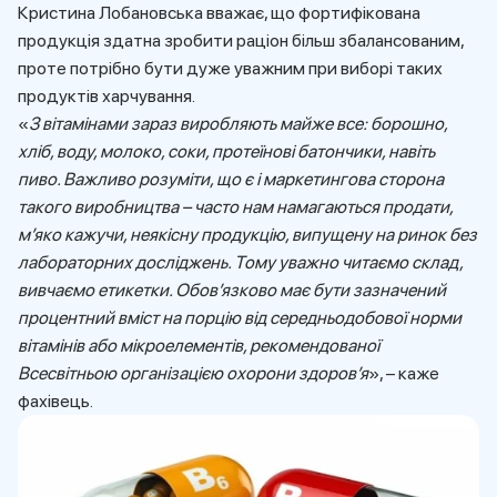
Кристина Лобановська вважає, що фортифікована
продукція здатна зробити раціон більш збалансованим,
проте потрібно бути дуже уважним при виборі таких
продуктів харчування.
«
З вітамінами зараз виробляють майже все: борошно,
хліб, воду, молоко, соки, протеїнові батончики, навіть
пиво. Важливо розуміти, що є і маркетингова сторона
такого виробництва – часто нам намагаються продати,
м’яко кажучи, неякісну продукцію, випущену на ринок без
лабораторних досліджень. Тому уважно читаємо склад,
вивчаємо етикетки. Обов’язково має бути зазначений
процентний вміст на порцію від середньодобової норми
вітамінів або мікроелементів, рекомендованої
Всесвітньою організацією охорони здоров’я
», – каже
фахівець.