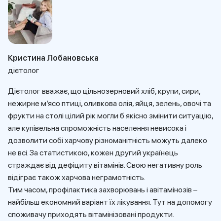
Кристина Лобановська
дієтолог
Дієтолог вважає, що цільнозерновий хліб, крупи, сири,
нежирне м’ясо птиці, оливкова олія, яйця, зелень, овочі та
фрукти на столі цілий рік могли б якісно змінити ситуацію,
але купівельна спроможність населення невисока і
дозволити собі харчову різноманітність можуть далеко
не всі. За статистикою, кожен другий українець
страждає від дефіциту вітамінів. Свою негативну роль
відіграє також харчова неграмотність.
Тим часом, профілактика захворювань і авітамінозів –
найбільш економний варіант їх лікування. Тут на допомогу
споживачу приходять вітамінізовані продукти.