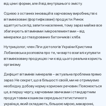
від ціни і форми, але й від внутрішнього змісту.
Однією з останніх інновацій в харчовому виробництві є
вітамінізовані (фортифіковані) продукти. Ринок
адаптується під запити населення, тому зараз майже все
збагачують вітамінами і мікроелементами – від
мінералки до глазурованих батончиків і хліба.
Нутриціолог, член Ліги дієтологів України Кристина
Лобановська розповіла про те, чи варто взагалі купувати
вітамінізовану продукцію і чи є від цього реальна користь
організму.
Дефіцит вітамінів і мінералів – актуальна проблема прямо
зараз. Не секрет, що в більшості своїй, ми не отримуємо
необхідну добову норму корисних речовин. Пояснюється
це, в першу чергу, харчовими звичками і стандартним
продуктовим кошиком середньостатистичного
українця, який складають, більшою мірою, макаронні,