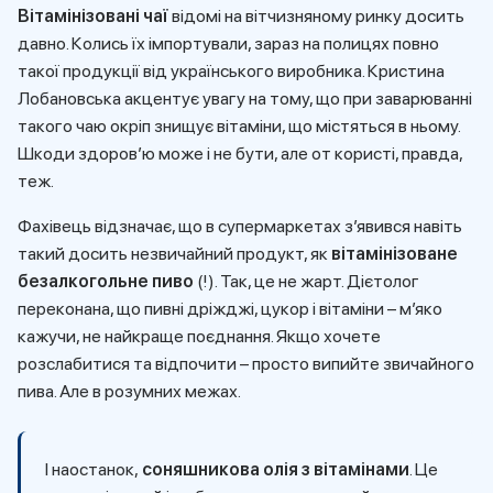
Вітамінізовані чаї
відомі на вітчизняному ринку досить
давно. Колись їх імпортували, зараз на полицях повно
такої продукції від українського виробника. Кристина
Лобановська акцентує увагу на тому, що при заварюванні
такого чаю окріп знищує вітаміни, що містяться в ньому.
Шкоди здоров’ю може і не бути, але от користі, правда,
теж.
Фахівець відзначає, що в супермаркетах з’явився навіть
такий досить незвичайний продукт, як
вітамінізоване
безалкогольне пиво
(!). Так, це не жарт. Дієтолог
переконана, що пивні дріжджі, цукор і вітаміни – м’яко
кажучи, не найкраще поєднання. Якщо хочете
розслабитися та відпочити – просто випийте звичайного
пива. Але в розумних межах.
І наостанок,
соняшникова олія з вітамінами
. Це