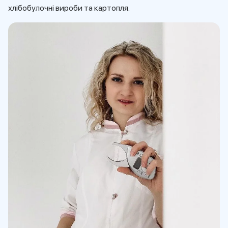
хлібобулочні вироби та картопля.