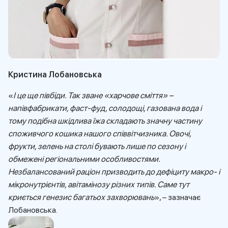
Кристина Лобановська
«
І це ще півбіди. Так зване «харчове сміття» –
напівфабрикати, фаст-фуд, солодощі, газована вода і
тому подібна шкідлива їжа складають значну частину
споживчого кошика нашого співвітчизника. Овочі,
фрукти, зелень на столі бувають лише по сезону і
обмежені регіональними особливостями.
Незбалансований раціон призводить до дефіциту макро- і
мікронутрієнтів, авітамінозу різних типів. Саме тут
криється генезис багатьох захворювань
», – зазначає
Лобановська.