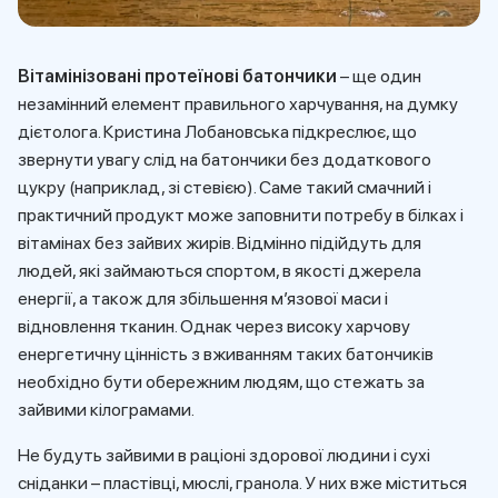
Вітамінізовані протеїнові батончики
– ще один
незамінний елемент правильного харчування, на думку
дієтолога. Кристина Лобановська підкреслює, що
звернути увагу слід на батончики без додаткового
цукру (наприклад, зі стевією). Саме такий смачний і
практичний продукт може заповнити потребу в білках і
вітамінах без зайвих жирів. Відмінно підійдуть для
людей, які займаються спортом, в якості джерела
енергії, а також для збільшення м’язової маси і
відновлення тканин. Однак через високу харчову
енергетичну цінність з вживанням таких батончиків
необхідно бути обережним людям, що стежать за
зайвими кілограмами.
Не будуть зайвими в раціоні здорової людини і сухі
сніданки – пластівці, мюслі, гранола. У них вже міститься