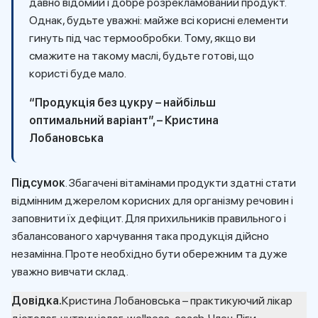
давно відомий і добре розрекламований продукт.
Однак, будьте уважні: майже всі корисні елементи
гинуть під час термообробки. Тому, якщо ви
смажите на такому маслі, будьте готові, що
користі буде мало.
“Продукція без цукру – найбільш
оптимальний варіант”,
– Кристина
Лобановська
Підсумок
. Збагачені вітамінами продукти здатні стати
відмінним джерелом корисних для організму речовин і
заповнити їх дефіцит. Для прихильників правильного і
збалансованого харчування така продукція дійсно
незамінна. Проте необхідно бути обережним та дуже
уважно вивчати склад.
Довідка.
Кристина Лобановська – практикуючий лікар