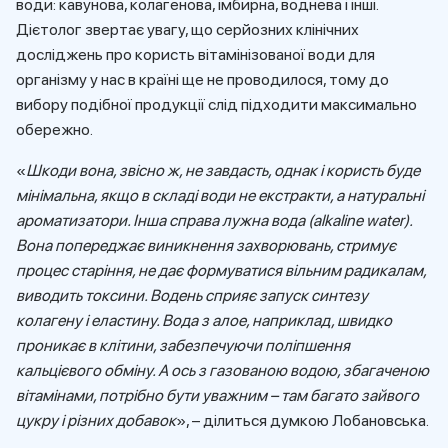
води: кавунова, колагенова, імбирна, воднева і інші.
Дієтолог звертає увагу, що серйозних клінічних
досліджень про користь вітамінізованої води для
організму у нас в країні ще не проводилося, тому до
вибору подібної продукції слід підходити максимально
обережно.
«
Шкоди вона, звісно ж, не завдасть, однак і користь буде
мінімальна, якщо в складі води не екстракти, а натуральні
ароматизатори. Інша справа лужна вода (alkaline water).
Вона попереджає виникнення захворювань, стримує
процес старіння, не дає формуватися вільним радикалам,
виводить токсини. Водень сприяє запуск синтезу
колагену і еластину. Вода з алое, наприклад, швидко
проникає в клітини, забезпечуючи поліпшення
кальцієвого обміну. А ось з газованою водою, збагаченою
вітамінами, потрібно бути уважним – там багато зайвого
цукру і різних добавок
», – ділиться думкою Лобановська.