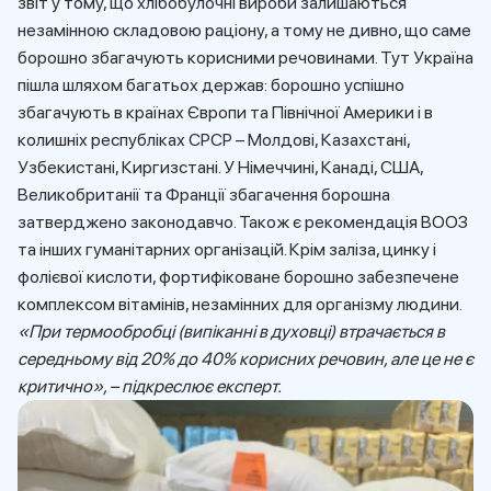
звіт у тому, що хлібобулочні вироби залишаються
незамінною складовою раціону, а тому не дивно, що саме
борошно збагачують корисними речовинами. Тут Україна
пішла шляхом багатьох держав: борошно успішно
збагачують в країнах Європи та Північної Америки і в
колишніх республіках СРСР – Молдові, Казахстані,
Узбекистані, Киргизстані. У Німеччині, Канаді, США,
Великобританії та Франції збагачення борошна
затверджено законодавчо. Також є рекомендація ВООЗ
та інших гуманітарних організацій. Крім заліза, цинку і
фолієвої кислоти, фортифіковане борошно забезпечене
комплексом вітамінів, незамінних для організму людини.
«При термообробці (випіканні в духовці) втрачається в
середньому від 20% до 40% корисних речовин, але це не є
критично», – підкреслює експерт.