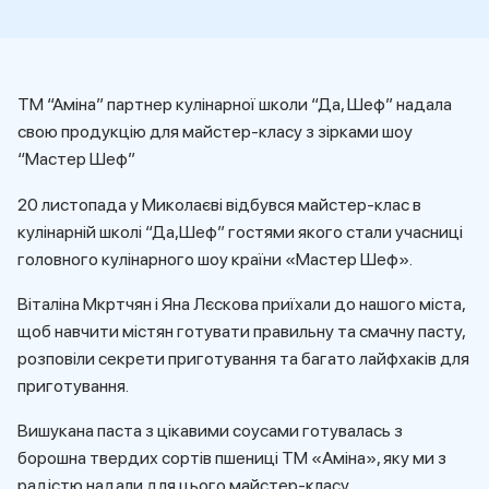
ТМ “Аміна” партнер кулінарної школи “Да, Шеф” надала
свою продукцію для майстер-класу з зірками шоу
“Мастер Шеф”
20 листопада у Миколаєві відбувся майстер-клас в
кулінарній школі “Да,Шеф” гостями якого стали учасниці
головного кулінарного шоу країни «Мастер Шеф».
Віталіна Мкртчян і Яна Лєскова приїхали до нашого міста,
щоб навчити містян готувати правильну та смачну пасту,
розповіли секрети приготування та багато лайфхаків для
приготування.
Вишукана паста з цікавими соусами готувалась з
борошна твердих сортів пшениці ТМ «Аміна», яку ми з
радістю надали для цього майстер-класу.