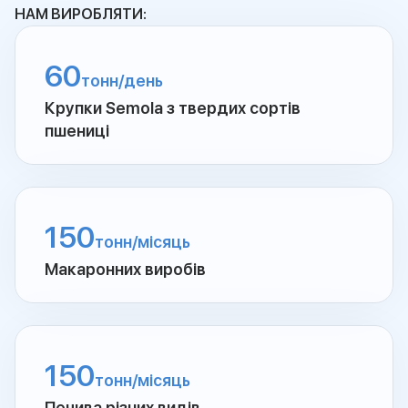
НАМ ВИРОБЛЯТИ:
60
тонн/день
Крупки Semola з твердих сортів
пшениці
150
тонн/місяць
Макаронних виробів
150
тонн/місяць
Печива різних видів