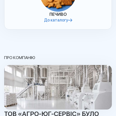
ПЕЧИВО
До каталогу
ПРО КОМПАНІЮ
ТОВ «АГРО-ЮГ-СЕРВІС» БУЛО