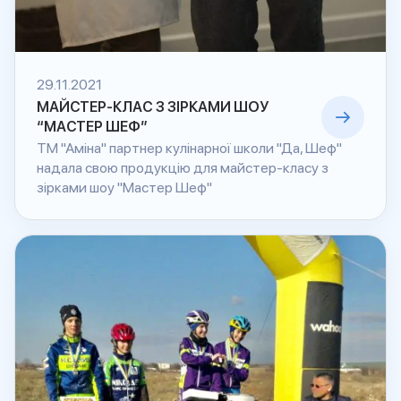
29.11.2021
МАЙСТЕР-КЛАС З ЗІРКАМИ ШОУ
“МАСТЕР ШЕФ”
ТМ "Аміна" партнер кулінарної школи "Да, Шеф"
надала свою продукцію для майстер-класу з
зірками шоу "Мастер Шеф"